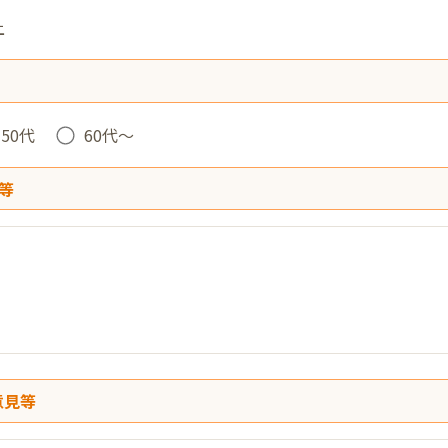
上
50代
60代〜
等
意見等