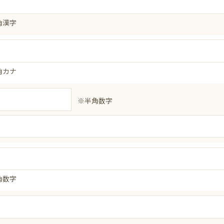
角漢字
角カナ
※半角数字
角数字